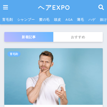
ヘアEXPO
育毛剤
シャンプー
髪の毛
頭皮
AGA
薄毛
ハゲ
抜け
新着記事
おすすめ
育毛剤